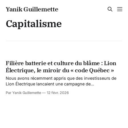
Yanik Guillemette
Capitalisme
Filière batterie et culture du blâme : Lion
Électrique, le miroir du « code Québec »
Nous avons récemment appris que des investisseurs de
Lion Électrique lancaient une campagne de
sociofinancement pour soutenir leur groupe Invest-Lion.
Par Yanik Guillemette
12 févr. 2026
Hébergement web, frais juridiques, déplacements… ils
sollicitent un « Coffee Fund » volontaire pour continuer la
bataille visant à défendre les droits des actionnaires. Sur le
plan juridique, le dossier progresse.