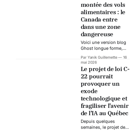
montée des vols
alimentaires : le
Canada entre
dans une zone
dangereuse
Voici une version blog
Ghost longue forme,
SEO et AI Overview
Par Yanik Guillemette
16
friendly, inspirée de
mai 2026
votre communiqué sur
Le projet de loi C-
l’emploi et la crise
22 pourrait
sociale Depuis le
provoquer un
début de l’année 2026,
quelque chose semble
exode
se fissurer
technologique et
profondément au
fragiliser l’avenir
Canada. Pendant des
de l’IA au Québec
années, les Canadiens
ont été habitués à
Depuis quelques
entendre que le
semaines, le projet de