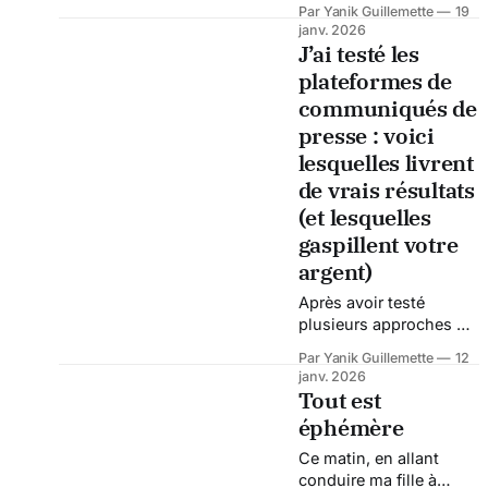
Sur le plan juridique, le
Par Yanik Guillemette
19
conjointe Claire
janv. 2026
dossier progresse.
Lemaître‑Auger ont
J’ai testé les
investi temps et argent
plateformes de
pour créer un vignoble-
communiqués de
chanteur à
Saint‑Joseph‑du‑Lac.
presse : voici
Ils voulaient allier vin,
lesquelles livrent
musique et art de vivre.
de vrais résultats
Mais en 2024, leur
(et lesquelles
projet se heurte à un
mur : la Commission de
gaspillent votre
argent)
Après avoir testé
plusieurs approches de
communiqués de
Par Yanik Guillemette
12
presse, je peux
janv. 2026
l’affirmer sans détour :
Tout est
le marché de la
éphémère
diffusion média est
truffé de promesses
Ce matin, en allant
creuses, de métriques
conduire ma fille à