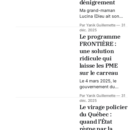
dénigrement
sans trop de nuances,
Ma grand-maman
avec les gros chiffres
Lucina (Dieu ait son
qui font réagir,
âme) nous téléphonait
indignent et — disons-
Par Yanik Guillemette
31
pendant La poule aux
le
déc. 2025
œufs d’or. Quand un
Le programme
candidat pigeait, par
FRONTIÈRE :
exemple, 30 000 $ ou
une solution
40 000 $ et tentait le
tout pour le tout en
ridicule qui
choisissant l’œuf, elle
laisse les PME
jouissait (littéralement)
sur le carreau
quand Guy Mongrain
sortait 7 500 $ ou 12
Le 4 mars 2025, le
gouvernement du
Québec a dévoilé en
Par Yanik Guillemette
31
grande pompe son
déc. 2025
programme
Le virage policier
FRONTIÈRE, censé
du Québec :
venir en aide aux
quand l’État
entreprises
québécoises frappées
règne par la