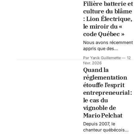
Filière batterie et
commun. Le 21 novembre 2019, Elon Musk dévoile ce
culture du blâme
monstre métallique
: Lion Électrique,
le miroir du «
code Québec »
Nous avons récemment
appris que des
investisseurs de Lion
Par Yanik Guillemette
12
Électrique lancaient une
févr. 2026
campagne de
Quand la
sociofinancement pour
réglementation
soutenir leur groupe
étouffe l’esprit
Invest-Lion.
Hébergement web, frais
entrepreneurial :
juridiques,
le cas du
déplacements… ils
vignoble de
sollicitent un « Coffee
Mario Pelchat
Fund » volontaire pour
continuer la bataille
Depuis 2007, le
visant à défendre les
chanteur québécois
droits des actionnaires.
Mario Pelchat et sa