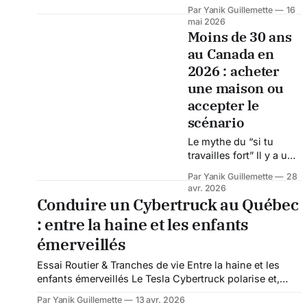
loi C-22 est en train de
Par Yanik Guillemette
16
transformer un débat
mai 2026
juridique canadien en
Moins de 30 ans
véritable enjeu
au Canada en
économique
2026 : acheter
international. Au départ,
plusieurs observateurs
une maison ou
considéraient cette
accepter le
législation comme un
scénario
simple élargissement
des pouvoirs d’enquête
Le mythe du “si tu
numériques de l’État.
travailles fort” Il y a une
Mais la réaction
génération qui pensait
Par Yanik Guillemette
28
extrêmement hostile de
que travailler fort, être
avr. 2026
l’industrie
discipliné et faire “les
Conduire un Cybertruck au Québec
bons choix” menait
: entre la haine et les enfants
quelque part. En 2026,
ça mène surtout à
émerveillés
visiter des maisons à
Essai Routier & Tranches de vie Entre la haine et les
650 000 $ en se
enfants émerveillés Le Tesla Cybertruck polarise et,
demandant si le sous-
près d’un an après en avoir adopté un, l'envie me
sol humide pas fini est
Par Yanik Guillemette
13 avr. 2026
presse de vous partager cette expérience hors du