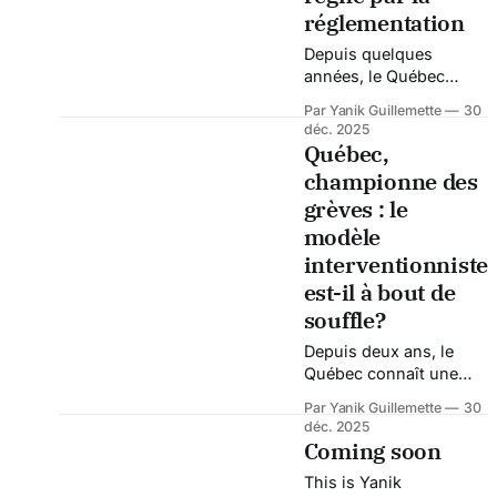
par les tarifs de 25 %
réglementation
imposés par
Depuis quelques
l’administration Trump
années, le Québec
sur les exportations
glisse lentement mais
vers les États-Unis. À
Par Yanik Guillemette
30
sûrement vers une
première vue, l’initiative
déc. 2025
forme d’État où la règle
semble louable :
Québec,
supplante le jugement,
soutenir les
championne des
où la sanction prime
grèves : le
sur la responsabilité, et
où l’intervention
modèle
administrative devient
interventionniste
la norme plutôt que
est-il à bout de
l’exception. Si la
souffle?
centralisation des
pouvoirs et la
Depuis deux ans, le
multiplication des
Québec connaît une
instances de
intensité de conflits de
Par Yanik Guillemette
30
travail jamais vue
déc. 2025
depuis les années 70.
Coming soon
En 2023 et 2024, plus
This is Yanik
de 91 % des arrêts de