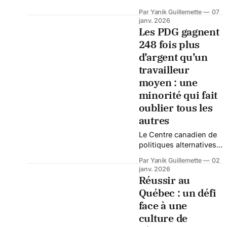
gonflées et de tarifs qui
l’école, un accident est
Par Yanik Guillemette
07
frôlent l’absurde. Pour
arrivé. Un accident
janv. 2026
les entrepreneurs,
banal dans sa
Les PDG gagnent
dirigeants de startups
mécanique, irréversible
248 fois plus
et bâtisseurs de marque
dans ses
d’argent qu’un
personnelle, la question
conséquences. Notre
n’
chat est décédé. Simba
travailleur
faisait partie de notre
moyen : une
famille depuis six ans. Il
minorité qui fait
n’était pas « juste un
oublier tous les
animal ». Il était le
compagnon de ma
autres
Le Centre canadien de
politiques alternatives
(CCPA) a publié,
Par Yanik Guillemette
02
comme chaque année,
janv. 2026
son rapport choc : « Les
Réussir au
PDG gagnent 248 fois
Québec : un défi
plus d’argent qu’un
face à une
travailleur moyen ». Le
Journal de Québec a
culture de
relayé l’information