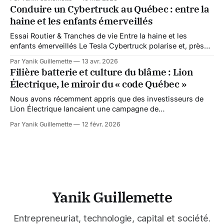
plusieurs observateurs considéraient cette législation
Conduire un Cybertruck au Québec : entre la
comme un simple élargissement des pouvoirs d’enquête
haine et les enfants émerveillés
numériques de l’État. Mais la réaction extrêmement hostile
de l’industrie
Essai Routier & Tranches de vie Entre la haine et les
enfants émerveillés Le Tesla Cybertruck polarise et, près
d’un an après en avoir adopté un, l'envie me presse de
Par Yanik Guillemette
13 avr. 2026
vous partager cette expérience hors du commun. Le 21
Filière batterie et culture du blâme : Lion
novembre 2019, Elon Musk dévoile ce monstre métallique
Électrique, le miroir du « code Québec »
Nous avons récemment appris que des investisseurs de
Lion Électrique lancaient une campagne de
sociofinancement pour soutenir leur groupe Invest-Lion.
Par Yanik Guillemette
12 févr. 2026
Hébergement web, frais juridiques, déplacements… ils
sollicitent un « Coffee Fund » volontaire pour continuer la
bataille visant à défendre les droits des actionnaires. Sur le
plan juridique, le dossier progresse.
Yanik Guillemette
Entrepreneuriat, technologie, capital et société.