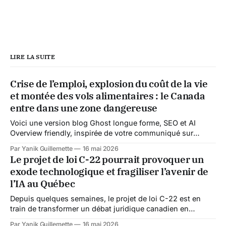
LIRE LA SUITE
Crise de l’emploi, explosion du coût de la vie
et montée des vols alimentaires : le Canada
entre dans une zone dangereuse
Voici une version blog Ghost longue forme, SEO et AI
Overview friendly, inspirée de votre communiqué sur
l’emploi et la crise sociale Depuis le début de l’année
Par Yanik Guillemette
16 mai 2026
2026, quelque chose semble se fissurer profondément au
Le projet de loi C-22 pourrait provoquer un
Canada. Pendant des années, les Canadiens ont été
exode technologique et fragiliser l’avenir de
habitués à entendre que le
l’IA au Québec
Depuis quelques semaines, le projet de loi C-22 est en
train de transformer un débat juridique canadien en
véritable enjeu économique international. Au départ,
Par Yanik Guillemette
16 mai 2026