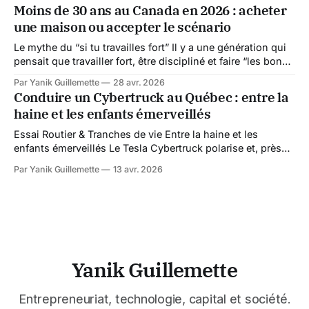
plusieurs observateurs considéraient cette législation
Moins de 30 ans au Canada en 2026 : acheter
comme un simple élargissement des pouvoirs d’enquête
une maison ou accepter le scénario
numériques de l’État. Mais la réaction extrêmement hostile
de l’industrie
Le mythe du “si tu travailles fort” Il y a une génération qui
pensait que travailler fort, être discipliné et faire “les bons
choix” menait quelque part. En 2026, ça mène surtout à
Par Yanik Guillemette
28 avr. 2026
visiter des maisons à 650 000 $ en se demandant si le
Conduire un Cybertruck au Québec : entre la
sous-sol humide pas fini est
haine et les enfants émerveillés
Essai Routier & Tranches de vie Entre la haine et les
enfants émerveillés Le Tesla Cybertruck polarise et, près
d’un an après en avoir adopté un, l'envie me presse de
Par Yanik Guillemette
13 avr. 2026
vous partager cette expérience hors du commun. Le 21
novembre 2019, Elon Musk dévoile ce monstre métallique
Yanik Guillemette
Entrepreneuriat, technologie, capital et société.