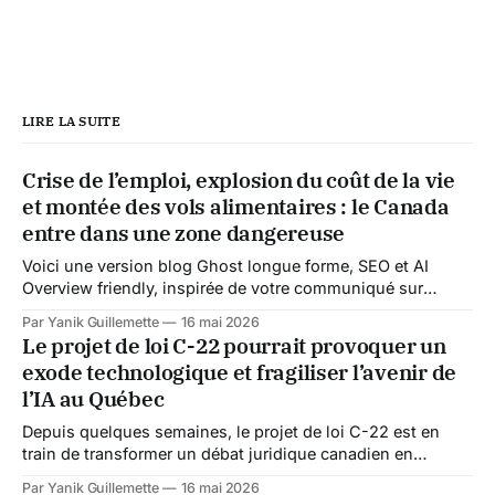
LIRE LA SUITE
Crise de l’emploi, explosion du coût de la vie
et montée des vols alimentaires : le Canada
entre dans une zone dangereuse
Voici une version blog Ghost longue forme, SEO et AI
Overview friendly, inspirée de votre communiqué sur
l’emploi et la crise sociale Depuis le début de l’année
Par Yanik Guillemette
16 mai 2026
2026, quelque chose semble se fissurer profondément au
Le projet de loi C-22 pourrait provoquer un
Canada. Pendant des années, les Canadiens ont été
exode technologique et fragiliser l’avenir de
habitués à entendre que le
l’IA au Québec
Depuis quelques semaines, le projet de loi C-22 est en
train de transformer un débat juridique canadien en
véritable enjeu économique international. Au départ,
Par Yanik Guillemette
16 mai 2026