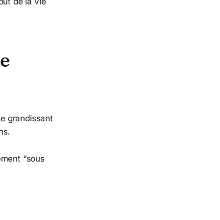
ût de la vie
de
ge grandissant
ns.
vement “sous