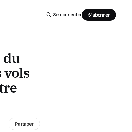
Se connecter
S'abonner
n du
 vols
tre
Partager