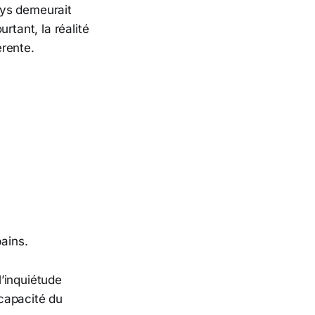
ays demeurait
rtant, la réalité
érente.
bains.
’inquiétude
capacité du