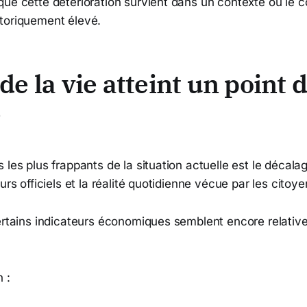
ue cette détérioration survient dans un contexte où le co
toriquement élevé.
de la vie atteint un point 
e
 les plus frappants de la situation actuelle est le décala
urs officiels et la réalité quotidienne vécue par les citoye
certains indicateurs économiques semblent encore relati
n :