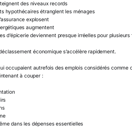
tteignent des niveaux records
ts hypothécaires étranglent les ménages
d’assurance explosent
nergétiques augmentent
res d’épicerie deviennent presque irréelles pour plusieurs 
 déclassement économique s’accélère rapidement.
 qui occupaient autrefois des emplois considérés comme 
tenant à couper :
ntation
irs
ns
gne
même dans les dépenses essentielles