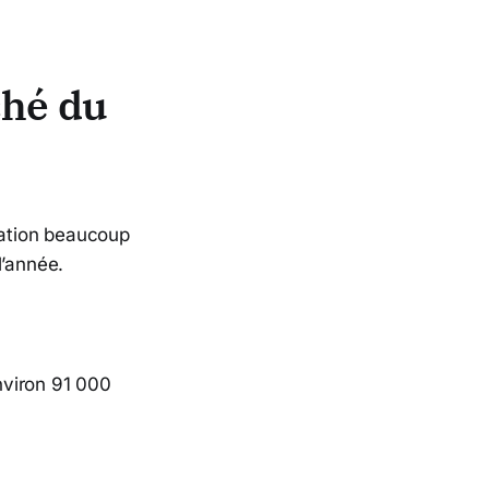
ché du
dation beaucoup
l’année.
nviron 91 000