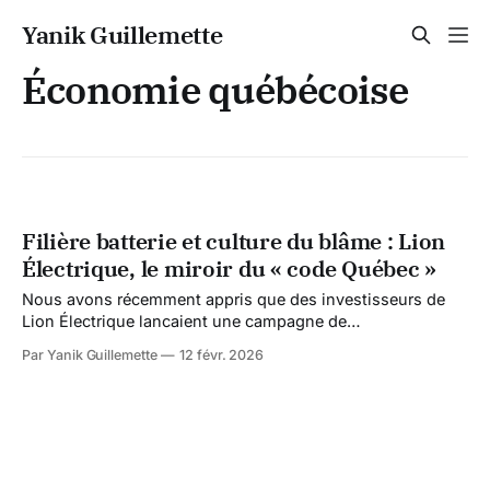
Yanik Guillemette
Économie québécoise
Filière batterie et culture du blâme : Lion
Électrique, le miroir du « code Québec »
Nous avons récemment appris que des investisseurs de
Lion Électrique lancaient une campagne de
sociofinancement pour soutenir leur groupe Invest-Lion.
Par Yanik Guillemette
12 févr. 2026
Hébergement web, frais juridiques, déplacements… ils
sollicitent un « Coffee Fund » volontaire pour continuer la
bataille visant à défendre les droits des actionnaires. Sur le
plan juridique, le dossier progresse.